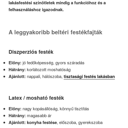
lakásfestési színötletek mindig a funkcióhoz és a
felhasználáshoz igazodnak.
A leggyakoribb beltéri festékfajták
Diszperziós festék
Előny:
jó fedőképesség, gyors száradás
Hátrány:
korlátozott moshatóság
Ajánlott:
nappali, hálószoba,
tisztasági festés lakásban
Latex / mosható festék
Előny:
nagy kopásállóság, könnyű tisztítás
Hátrány:
magasabb ár
Ajánlott:
konyha festése
, előszoba, gyerekszoba