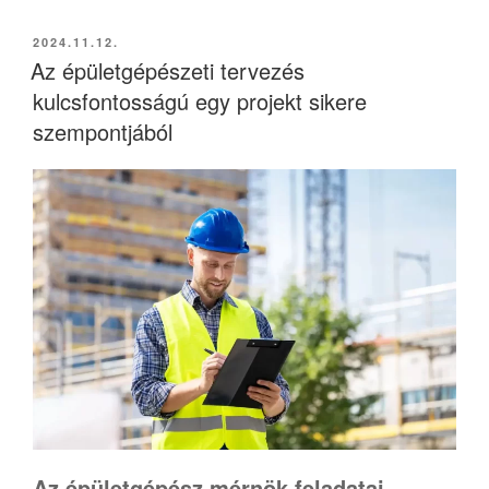
BEKÜLDVE:
2024.11.12.
Az épületgépészeti tervezés
kulcsfontosságú egy projekt sikere
szempontjából
Az épületgépész mérnök feladatai