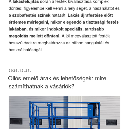
A
lakásfelújítás
során a festék kiválasztása komplex
döntés: figyelembe kell venni a helyiséget, a használatot és
a
szobafestés színek
hatását.
Lakás újrafestése előtt
érdemes mérlegelni, mikor elegendő a tisztasági festés
lakásban, és mikor indokolt speciális, tartósabb
megoldás mellett dönteni.
A jól megválasztott festék
hosszú évekre meghatározza az otthon hangulatát és
használhatóságát.
BEKÜLDVE:
2025.12.27.
Ollós emelő árak és lehetőségek: mire
számíthatnak a vásárlók?