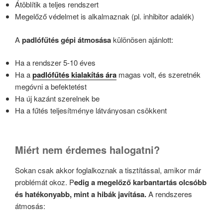
Átöblítik a teljes rendszert
Megelőző védelmet is alkalmaznak (pl. inhibitor adalék)
A
padlófűtés gépi átmosása
különösen ajánlott:
Ha a rendszer 5-10 éves
Ha a
padlófűtés kialakítás ára
magas volt, és szeretnék
megóvni a befektetést
Ha új kazánt szerelnek be
Ha a fűtés teljesítménye látványosan csökkent
Miért nem érdemes halogatni?
Sokan csak akkor foglalkoznak a tisztítással, amikor már
problémát okoz. P
edig a megelőző karbantartás olcsóbb
és hatékonyabb, mint a hibák javítása.
A rendszeres
átmosás: