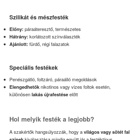
Szilikát és mészfesték
Előny:
páraáteresztő, természetes
Hátrány:
korlátozott színválaszték
Ajánlott:
fürdő, régi falazatok
Speciális festékek
Penészgátló, foltzáró, páraálló megoldások
Elengedhetők
nikotinos vagy vizes foltok esetén,
különösen
lakás újrafestése
előtt
Hol melyik festék a legjobb?
A szakértők hangsúlyozzák, hogy a
világos vagy sötét fal
színek
kiválasztása mindig együtt jár a festéktípus