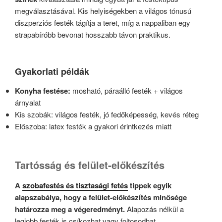
megválasztásával. Kis helyiségekben a világos tónusú
diszperziós festék tágítja a teret, míg a nappaliban egy
strapabíróbb bevonat hosszabb távon praktikus.
Gyakorlati példák
Konyha festése:
mosható, páraálló festék + világos
árnyalat
Kis szobák: világos festék, jó fedőképesség, kevés réteg
Előszoba: latex festék a gyakori érintkezés miatt
Tartósság és felület-előkészítés
A
szobafestés és tisztasági fetés
tippek egyik
alapszabálya, hogy a felület-előkészítés minősége
határozza meg a végeredményt.
Alapozás nélkül a
legjobb festék is csíkozhat vagy foltosodhat.