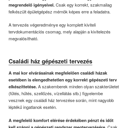
megrendelő igényeivel.
Csak egy korrekt, szakmailag
felkészült épületgépész mérnök képes erre a feladatra.
A tervezés végeredménye egy komplett kiviteli
tervdokumentációs csomag, mely alapján a kivitelezés
megvalósítható.
Családi ház gépészeti tervezés
A mai kor elvárásainak megfelelően családi házak
esetében is elengedhetetlen egy korrekt gépészeti terv
elkészíttetése.
A szakemberek minden olyan szakterületet
(fűtés, hűtés, szellőzés, vízellátás stb.) figyelembe
vesznek egy családi ház tervezése során, mint nagyobb
léptékű ingatlanok esetén.
A megfelelő komfort elérése érdekében pénzt és időt
kell szánni a gépészeti rendszer megtervezésére.
Csak