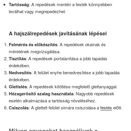
Tartósság
: A repedések mentén a festék könnyebben
leválhat vagy megrepedezhet.
A hajszálrepedések javításának lépései
Felmérés és előkészítés
: A repedések okainak és
méretének megvizsgálása.
Tisztítás
: A repedések portalanítása a jobb tapadás
érdekében.
Nedvesítés
: A felület enyhe benedvesítése a jobb tapadás
érdekében.
Glettelés
: A repedések kitöltése megfelelő glettanyaggal.
Hézagerősítő szalag használata
: Nagyobb repedések
esetén alkalmazása a tartósság növeléséhez.
Csiszolás
: A glettelt felület simára csiszolása a
festés
előtt.
Milyen anyagokat használjunk a