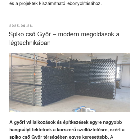
és a projektek kiszámítható lebonyolításához.
BEKÜLDVE:
2025.09.26.
Spiko cső Győr – modern megoldások a
légtechnikában
A győri vállalkozások és építkezések egyre nagyobb
hangsúlyt fektetnek a korszerű szellőztetésre, ezért a
spiko cső Győr
térségében egyre keresettebb.
A