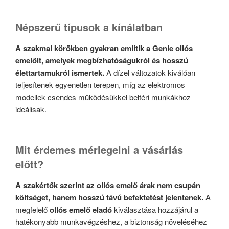
Népszerű típusok a kínálatban
A szakmai körökben gyakran említik a Genie ollós
emelőit, amelyek megbízhatóságukról és hosszú
élettartamukról ismertek.
A dízel változatok kiválóan
teljesítenek egyenetlen terepen, míg az elektromos
modellek csendes működésükkel beltéri munkákhoz
ideálisak.
Mit érdemes mérlegelni a vásárlás
előtt?
A szakértők szerint az ollós emelő árak nem csupán
költséget, hanem hosszú távú befektetést jelentenek.
A
megfelelő
ollós emelő eladó
kiválasztása hozzájárul a
hatékonyabb munkavégzéshez, a biztonság növeléséhez