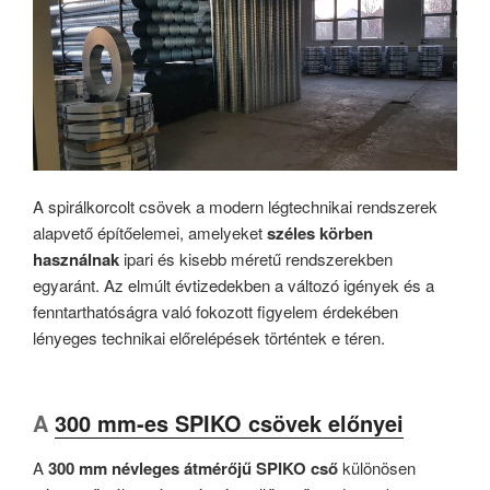
A spirálkorcolt csövek a modern légtechnikai rendszerek
alapvető építőelemei, amelyeket
széles körben
használnak
ipari és kisebb méretű rendszerekben
egyaránt. Az elmúlt évtizedekben a változó igények és a
fenntarthatóságra való fokozott figyelem érdekében
lényeges technikai előrelépések történtek e téren.
A
300 mm-es SPIKO csövek előnyei
A
300 mm névleges átmérőjű SPIKO cső
különösen