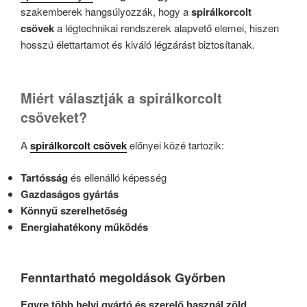
szakemberek hangsúlyozzák, hogy a
spirálkorcolt
csövek
a légtechnikai rendszerek alapvető elemei, hiszen
hosszú élettartamot és kiváló légzárást biztosítanak.
Miért választják a spirálkorcolt
csöveket?
A
spirálkorcolt csövek
előnyei közé tartozik:
Tartósság
és ellenálló képesség
Gazdaságos gyártás
Könnyű szerelhetőség
Energiahatékony működés
Fenntartható megoldások Győrben
Egyre több helyi gyártó és szerelő használ zöld