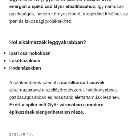
energiát a spiko cső Győr előállításához,
így nemcsak
gazdaságos, hanem környezetbarát megoldást kínálnak az
ipari és lakossági projektekhez.
Hol alkalmazzák leggyakrabban?
Ipari csarnokokban
Lakóházakban
Irodaházakban
A szakemberek szerint a
spirálkorcolt csövek
alkalmazásával a szellőzőrendszerek hatékonyabbak,
gazdaságosabbak és hosszabb élettartamúak lesznek.
Ezért a spiko cső Győr városában a modern
építkezések elengedhetetlen része.
BEKÜLDVE:
2025.06.18.