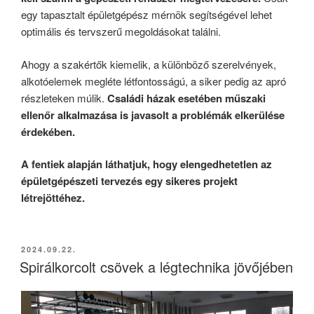
egy tapasztalt épületgépész mérnök segítségével lehet
optimális és tervszerű megoldásokat találni.
Ahogy a szakértők kiemelik, a különböző szerelvények,
alkotóelemek megléte létfontosságú, a siker pedig az apró
részleteken múlik.
Családi házak esetében műszaki
ellenőr alkalmazása is javasolt a problémák elkerülése
érdekében.
A fentiek alapján láthatjuk, hogy elengedhetetlen az
épületgépészeti tervezés egy sikeres projekt
létrejöttéhez.
BEKÜLDVE:
2024.09.22.
Spirálkorcolt csövek a légtechnika jövőjében