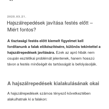
BEKÜLDVE:
2025.03.21.
Hajszálrepedések javítása festés előtt –
Miért fontos?
A tisztasági festés előtt kiemelt figyelmet kell
fordítanunk a falak előkészítésére, különös tekintettel a
hajszálrepedések javítására.
Ezek az apró hibák nem
csupán esztétikai problémát jelentenek, hanem hosszú
távon a festés minőségét és tartósságát is befolyásolják.
A hajszálrepedések kialakulásának okai
A hajszálrepedések számos tényező következtében
alakulhatnak ki a falakon: