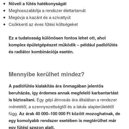
Növeli a fűtés hatékonyságát
Meghosszabbítja a rendszer élettartamát
Megóvja a kazánt és a szivattyút
Csökkenti az éves fűtési költségeket
Ez a tudatosság különösen fontos lehet ott, ahol
komplex épületgépészet működik – például padlófűtés
és radiátor kombinációja esetén.
Mennyibe kerülhet mindez?
A padlófűtés kialakítás ára önmagában jelentős
beruházás, így érdemes annak megfelelő karbantartást
is biztosítani.
Egy gépi átmosás ára általában a rendszer
méretétől, a szennyezettségtől és a lakás alapterületétől
függ.
Az árak 40 000–100 000 Ft között mozoghatnak, de
egy komolyabb rendszer esetében is megtérülhet már
egy fűtési szezon alatt.