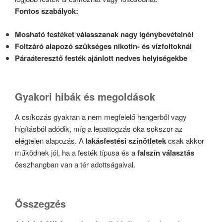
Fontos szabályok:
Mosható festéket válasszanak nagy igénybevételnél
Foltzáró alapozó szükséges nikotin- és vízfoltoknál
Páraáteresztő festék ajánlott nedves helyiségekbe
Gyakori hibák és megoldások
A csíkozás gyakran a nem megfelelő hengerből vagy
hígításból adódik, míg a lepattogzás oka sokszor az
elégtelen alapozás. A
lakásfestési színötletek
csak akkor
működnek jól, ha a festék típusa és a
falszín választás
összhangban van a tér adottságaival.
Összegzés