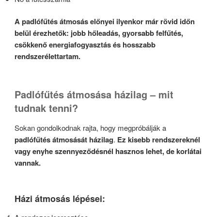
A padlófűtés átmosás előnyei ilyenkor már rövid időn
belül érezhetők: jobb hőleadás, gyorsabb felfűtés,
csökkenő energiafogyasztás és hosszabb
rendszerélettartam.
Padlófűtés átmosása házilag – mit
tudnak tenni?
Sokan gondolkodnak rajta, hogy megpróbálják a
padlófűtés átmosását házilag
.
Ez kisebb rendszereknél
vagy enyhe szennyeződésnél hasznos lehet, de korlátai
vannak.
Házi átmosás lépései: