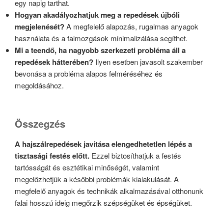
egy napig tarthat.
Hogyan akadályozhatjuk meg a repedések újbóli
megjelenését?
A megfelelő alapozás, rugalmas anyagok
használata és a falmozgások minimalizálása segíthet.
Mi a teendő, ha nagyobb szerkezeti probléma áll a
repedések hátterében?
Ilyen esetben javasolt szakember
bevonása a probléma alapos felméréséhez és
megoldásához.
Összegzés
A hajszálrepedések javítása elengedhetetlen lépés a
tisztasági festés előtt.
Ezzel biztosíthatjuk a festés
tartósságát és esztétikai minőségét, valamint
megelőzhetjük a későbbi problémák kialakulását. A
megfelelő anyagok és technikák alkalmazásával otthonunk
falai hosszú ideig megőrzik szépségüket és épségüket.