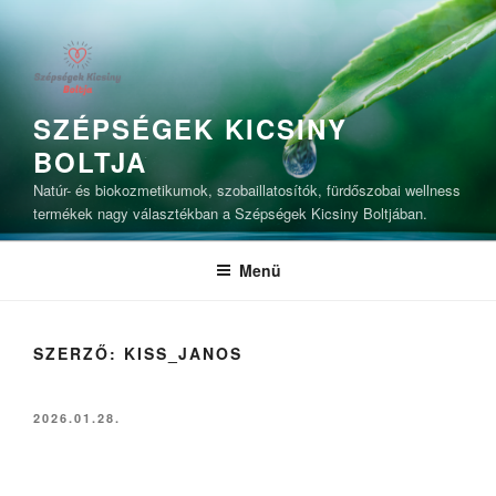
Tartalomhoz
SZÉPSÉGEK KICSINY
BOLTJA
Natúr- és biokozmetikumok, szobaillatosítók, fürdőszobai wellness
termékek nagy választékban a Szépségek Kicsiny Boltjában.
Menü
SZERZŐ:
KISS_JANOS
BEKÜLDVE:
2026.01.28.