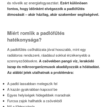
és növelik az energiafogyasztást.
Ezért különösen
fontos, hogy időnként elvégezzék a padlófűtés
átmosását – akár házilag, akár szakember segítségével.
Miért romlik a padlófűtés
hatékonysága?
A padlófűtés csőhálózata jóval hosszabb, mint egy
radiátoros rendszeré, ráadásul sokkal érzékenyebb a
szennyeződésekre.
A csövekben pangó víz, lerakódó
iszap és mikroorganizmusok akadályozzák a hőátadást.
Az alábbi jelek utalhatnak a problémára:
A padló lassabban melegszik fel
A kazán gyakrabban kapcsol be
Egyes helyiségek hidegebbek maradnak
Furcsa zajok hallhatók a csövekből
Nő a fűtésszámla