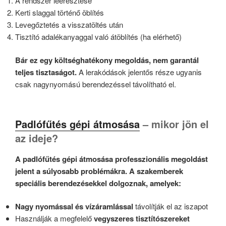
A rendszer leeresztése
Kerti slaggal történő öblítés
Levegőztetés a visszatöltés után
Tisztító adalékanyaggal való átöblítés (ha elérhető)
Bár ez egy költséghatékony megoldás, nem garantál
teljes tisztaságot.
A lerakódások jelentős része ugyanis
csak nagynyomású berendezéssel távolítható el.
Padlófűtés gépi átmosása
– mikor jön el
az ideje?
A padlófűtés gépi átmosása professzionális megoldást
jelent a súlyosabb problémákra. A szakemberek
speciális berendezésekkel dolgoznak, amelyek:
Nagy nyomással és vízáramlással
távolítják el az iszapot
Használják a megfelelő
vegyszeres tisztítószereket