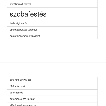
spirálkorcolt csövek
szobafestés
tisztasági festés
épületgépészeti tervezés
épület hőkamerás vizsgálat
300 mm SPIKO cső
300 spiko cső
autómentés
autómentő XV. kerület
előszigetelt légcsatorna