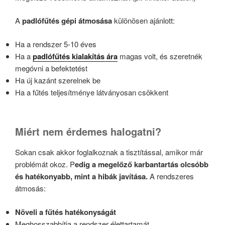
A
padlófűtés gépi átmosása
különösen ajánlott:
Ha a rendszer 5-10 éves
Ha a
padlófűtés kialakítás ára
magas volt, és szeretnék
megóvni a befektetést
Ha új kazánt szerelnek be
Ha a fűtés teljesítménye látványosan csökkent
Miért nem érdemes halogatni?
Sokan csak akkor foglalkoznak a tisztítással, amikor már
problémát okoz. P
edig a megelőző karbantartás olcsóbb
és hatékonyabb, mint a hibák javítása.
A rendszeres
átmosás:
Növeli a fűtés hatékonyságát
Meghosszabbítja a rendszer élettartamát