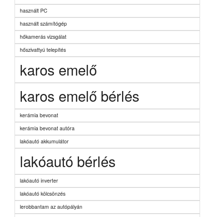
használt PC
használt számítógép
hőkamerás vizsgálat
hőszivattyú telepítés
karos emelő
karos emelő bérlés
kerámia bevonat
kerámia bevonat autóra
lakóautó akkumulátor
lakóautó bérlés
lakóautó inverter
lakóautó kölcsönzés
lerobbantam az autópályán