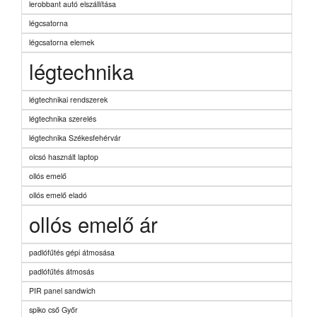
lerobbant autó elszállítása
légcsatorna
légcsatorna elemek
légtechnika
légtechnikai rendszerek
légtechnika szerelés
légtechnika Székesfehérvár
olcsó használt laptop
ollós emelő
ollós emelő eladó
ollós emelő ár
padlófűtés gépi átmosása
padlófűtés átmosás
PIR panel sandwich
spiko cső Győr