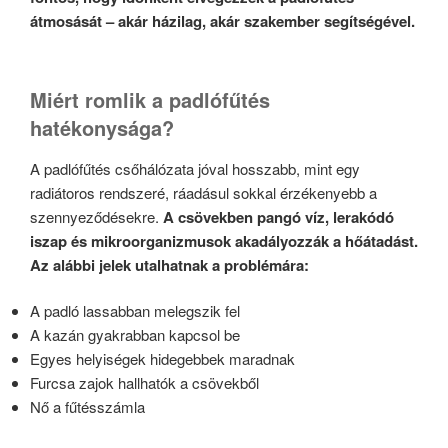
átmosását – akár házilag, akár szakember segítségével.
Miért romlik a padlófűtés
hatékonysága?
A padlófűtés csőhálózata jóval hosszabb, mint egy
radiátoros rendszeré, ráadásul sokkal érzékenyebb a
szennyeződésekre.
A csövekben pangó víz, lerakódó
iszap és mikroorganizmusok akadályozzák a hőátadást.
Az alábbi jelek utalhatnak a problémára:
A padló lassabban melegszik fel
A kazán gyakrabban kapcsol be
Egyes helyiségek hidegebbek maradnak
Furcsa zajok hallhatók a csövekből
Nő a fűtésszámla