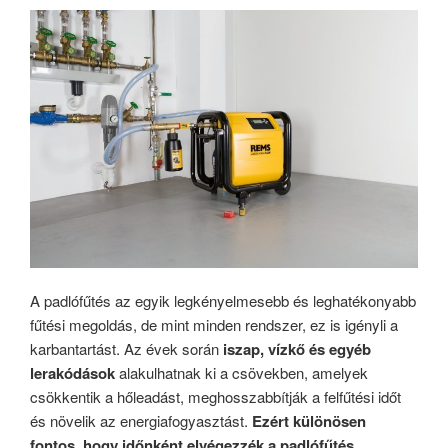
A padlófűtés az egyik legkényelmesebb és leghatékonyabb
fűtési megoldás, de mint minden rendszer, ez is igényli a
karbantartást. Az évek során
iszap, vízkő és egyéb
lerakódások
alakulhatnak ki a csövekben, amelyek
csökkentik a hőleadást, meghosszabbítják a felfűtési időt
és növelik az energiafogyasztást.
Ezért különösen
fontos, hogy időnként elvégezzék a padlófűtés