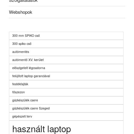
Webshopok
300 mm SPIKO cső
300 spiko cső
autómentés
autómentő XV. kerület
előszigetelt légcsatorna
felújított laptop garanciával
festékfajták
főszezon
gázkészülék csere
gázkészülék csere Szeged
gépészeti terv
használt laptop