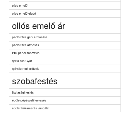
ollós emelő
ollós emelő eladó
ollós emelő ár
padlófűtés gépi átmosása
padlófűtés átmosás
PIR panel sandwich
spiko cső Győr
spirálkorcolt csövek
szobafestés
tisztasági festés
épületgépészeti tervezés
épület hőkamerás vizsgálat