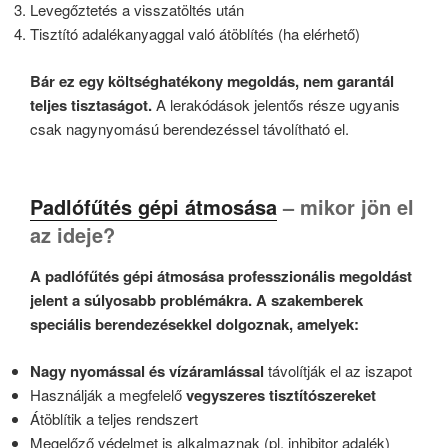
Levegőztetés a visszatöltés után
Tisztító adalékanyaggal való átöblítés (ha elérhető)
Bár ez egy költséghatékony megoldás, nem garantál
teljes tisztaságot.
A lerakódások jelentős része ugyanis
csak nagynyomású berendezéssel távolítható el.
Padlófűtés gépi átmosása
– mikor jön el
az ideje?
A padlófűtés gépi átmosása professzionális megoldást
jelent a súlyosabb problémákra. A szakemberek
speciális berendezésekkel dolgoznak, amelyek:
Nagy nyomással és vízáramlással
távolítják el az iszapot
Használják a megfelelő
vegyszeres tisztítószereket
Átöblítik a teljes rendszert
Megelőző védelmet is alkalmaznak (pl. inhibitor adalék)