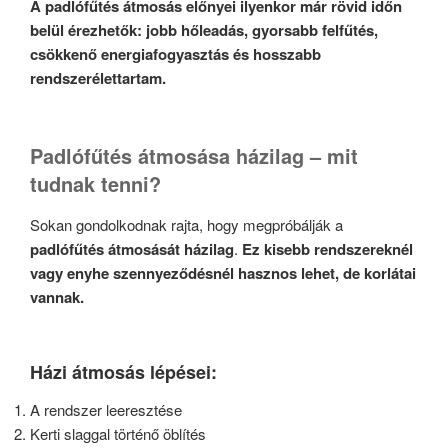
A padlófűtés átmosás előnyei ilyenkor már rövid időn
belül érezhetők: jobb hőleadás, gyorsabb felfűtés,
csökkenő energiafogyasztás és hosszabb
rendszerélettartam.
Padlófűtés átmosása házilag – mit
tudnak tenni?
Sokan gondolkodnak rajta, hogy megpróbálják a
padlófűtés átmosását házilag
.
Ez kisebb rendszereknél
vagy enyhe szennyeződésnél hasznos lehet, de korlátai
vannak.
Házi átmosás lépései:
A rendszer leeresztése
Kerti slaggal történő öblítés