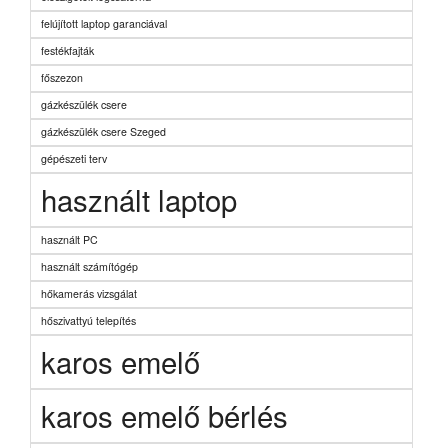
felújított laptop garanciával
festékfajták
főszezon
gázkészülék csere
gázkészülék csere Szeged
gépészeti terv
használt laptop
használt PC
használt számítógép
hőkamerás vizsgálat
hőszivattyú telepítés
karos emelő
karos emelő bérlés