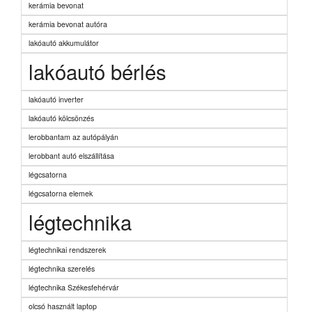
kerámia bevonat
kerámia bevonat autóra
lakóautó akkumulátor
lakóautó bérlés
lakóautó inverter
lakóautó kölcsönzés
lerobbantam az autópályán
lerobbant autó elszállítása
légcsatorna
légcsatorna elemek
légtechnika
légtechnikai rendszerek
légtechnika szerelés
légtechnika Székesfehérvár
olcsó használt laptop