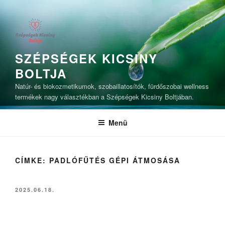
Tartalomhoz
SZÉPSÉGEK KICSINY
BOLTJA
Natúr- és biokozmetikumok, szobaillatosítók, fürdőszobai wellness
termékek nagy választékban a Szépségek Kicsiny Boltjában.
Menü
CÍMKE:
PADLÓFŰTÉS GÉPI ÁTMOSÁSA
BEKÜLDVE:
2025.06.18.