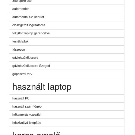
300 spiko cső
autómentés
autómentő XV. kerület
előszigetelt légcsatorna
felújított laptop garanciával
festékfajták
főszezon
gázkészülék csere
gázkészülék csere Szeged
gépészeti terv
használt laptop
használt PC
használt számítógép
hőkamerás vizsgálat
hőszivattyú telepítés
karos emelő