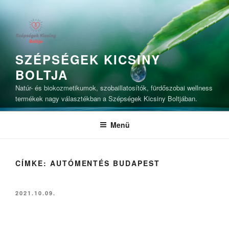
Tartalomhoz
SZÉPSÉGEK KICSINY
BOLTJA
Natúr- és biokozmetikumok, szobaillatosítók, fürdőszobai wellness
termékek nagy választékban a Szépségek Kicsiny Boltjában.
Menü
CÍMKE:
AUTÓMENTÉS BUDAPEST
BEKÜLDVE:
2021.10.09.