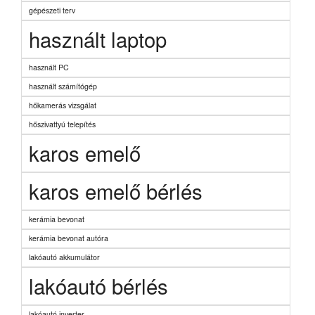
gépészeti terv
használt laptop
használt PC
használt számítógép
hőkamerás vizsgálat
hőszivattyú telepítés
karos emelő
karos emelő bérlés
kerámia bevonat
kerámia bevonat autóra
lakóautó akkumulátor
lakóautó bérlés
lakóautó inverter