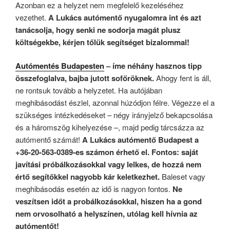
Azonban ez a helyzet nem megfelelő kezeléséhez
vezethet.
A Lukács autómentő nyugalomra int és azt
tanácsolja, hogy senki ne sodorja magát plusz
költségekbe, kérjen tőlük segítséget bizalommal!
Autómentés Budapesten
– íme néhány hasznos tipp
összefoglalva, bajba jutott sofőröknek.
Ahogy fent is áll,
ne rontsuk tovább a helyzetet. Ha autójában
meghibásodást észlel, azonnal húzódjon félre. Végezze el a
szükséges intézkedéseket – négy irányjelző bekapcsolása
és a háromszög kihelyezése –, majd pedig tárcsázza az
autómentő számát!
A Lukács autómentő Budapest a
+36-20-563-0389-es számon érhető el. Fontos: saját
javítási próbálkozásokkal vagy lelkes, de hozzá nem
értő segítőkkel nagyobb kár keletkezhet.
Baleset vagy
meghibásodás esetén az idő is nagyon fontos.
Ne
veszítsen időt a probálkozásokkal, hiszen ha a gond
nem orvosolható a helyszínen, utólag kell hívnia az
autómentőt!