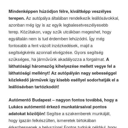
Mindenképpen húzódjon félre, kiváltképp veszélyes
terepen.
Az autópálya általában rendelkezik leállósávokkal,
azonban még így is az egyik legbalesetveszélyesebb
terep. Közütakon, vagy szűk utcákban megeshet, hogy
egyáltalán nem is tud érdemben lehúzódni. Így még
fontosabb a fent vázolt inzézkedések, majd a
segítségkérés azonnali elvégzése. Gyors segítség
szükséges, ha járművünk akadályozza a forgalmat.
A
láthatósági háromszög kihelyezése mellett vegye fel a
láthatósági mellényt! Az autópályán nagy sebességgel
közlekedő járművek így kisebb eséllyel sodorhatják el a
leállósávban tartózkodót!
Autómentő Budapest – nagyon fontos továbbá, hogy a
Lukács autómentő érkező munkatársaival pontos
adatokat közöljön!
Segítse a szakemberek munkáját,
hogy igazán felkészülten, ismeretek birtokában
érkezhessenek a helyszínre! Fontos tudniuk például, hogy