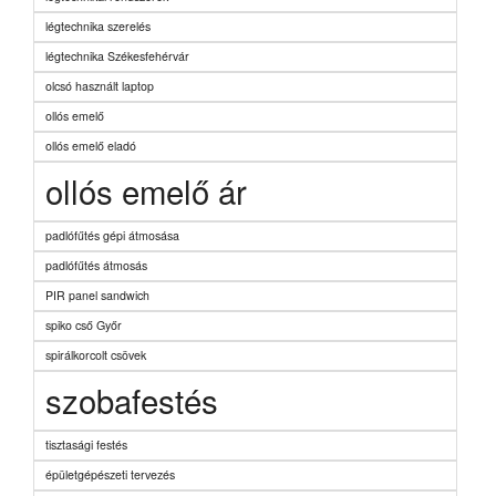
légtechnika szerelés
légtechnika Székesfehérvár
olcsó használt laptop
ollós emelő
ollós emelő eladó
ollós emelő ár
padlófűtés gépi átmosása
padlófűtés átmosás
PIR panel sandwich
spiko cső Győr
spirálkorcolt csövek
szobafestés
tisztasági festés
épületgépészeti tervezés