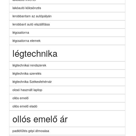
lakóautó kölcsönzés
lerobbantam az autópályán
lerobbant autó elszállítása
légcsatorna
légcsatorna elemek
légtechnika
légtechnikai rendszerek
légtechnika szerelés
légtechnika Székesfehérvár
olcsó használt laptop
ollós emelő
ollós emelő eladó
ollós emelő ár
padlófűtés gépi átmosása