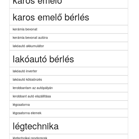
karos emelő bérlés
kerámia bevonat
kerámia bevonat autóra
lakóautó akkumulátor
lakóautó bérlés
lakóautó inverter
lakóautó kölcsönzés
lerobbantam az autópályán
lerobbant autó elszállítása
légcsatorna
légcsatorna elemek
légtechnika
légtechnikai rendszerek