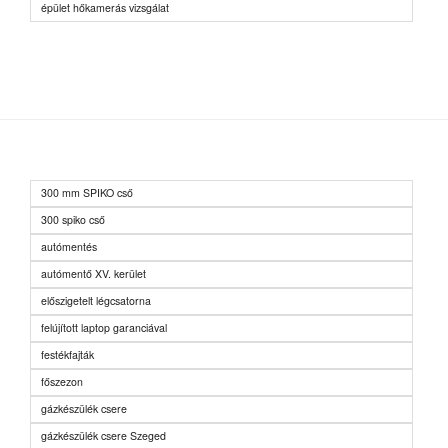
épület hőkamerás vizsgálat
300 mm SPIKO cső
300 spiko cső
autómentés
autómentő XV. kerület
előszigetelt légcsatorna
felújított laptop garanciával
festékfajták
főszezon
gázkészülék csere
gázkészülék csere Szeged