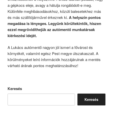
a gépkocs eleje, avagy a hátulja rongálódott-e meg.
Különféle meghibásodásokhoz, közúti balesetekhez más
és más szállítójárművel érkeznek ki.
A helyszín pontos
megadása is lényeges. Legyünk körültekintők, hiszen
ezzel megrövidíthejük az autómentő munkatársak
kiérkezési idejét.
A Lukács autómentő nagyon jól ismeri a fővárost és
környékét, valamint egész Pest megye útszakaszait. A
körülményeket leíró információk hozzájárulnak a mentés
várható árának pontos meghatározásához!
Keresés
Keresés