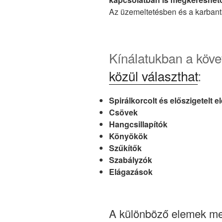
Az üzemeltetésben és a karbanta
Kínálatukban a köv
közül választhat
:
Spirálkorcolt és előszigetelt 
Csövek
Hangcsillapítók
Könyökök
Szűkítők
Szabályzók
Elágazások
A különböző elemek mel