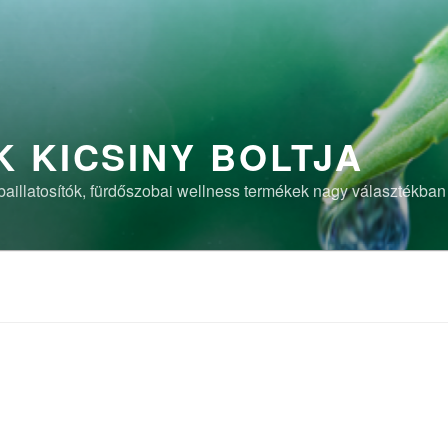
 KICSINY BOLTJA
aillatosítók, fürdőszobai wellness termékek nagy választékban