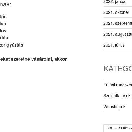
2022. január
znak:
2021. október
rtás
2021. szeptem
tás
tás
2021. auguszt
rtás
er gyártás
2021. július
ket szeretne vásárolni, akkor
KATEG
Fűtési rendsze
Szolgáltatások
Webshopok
300 mm SPIKO cs