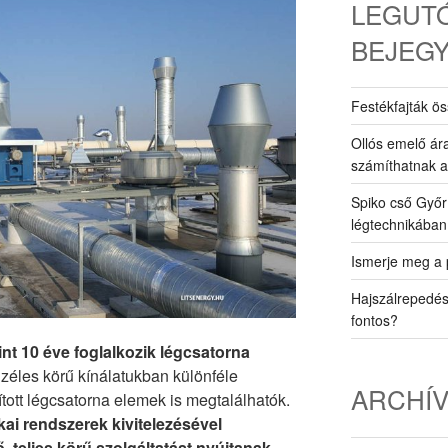
LEGUTÓ
BEJEG
Festékfajták ös
Ollós emelő ár
számíthatnak a
Spiko cső Győ
légtechnikában
Ismerje meg a 
Hajszálrepedése
fontos?
t 10 éve foglalkozik légcsatorna
Széles körű kínálatukban különféle
ARCHÍ
tott légcsatorna elemek is megtalálhatók.
kai rendszerek kivitelezésével
 teljes körű szolgáltatást nyújtanak
.