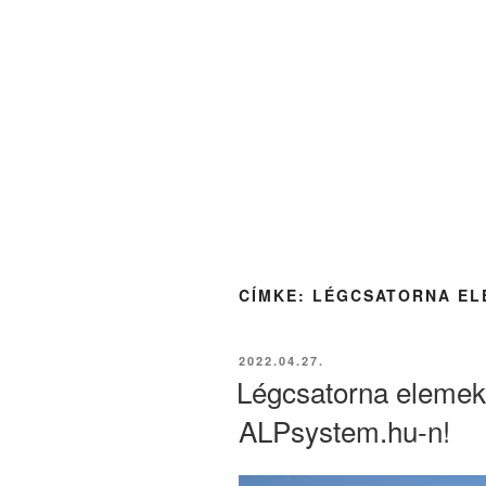
CÍMKE:
LÉGCSATORNA EL
BEKÜLDVE:
2022.04.27.
Légcsatorna elemek 
ALPsystem.hu-n!