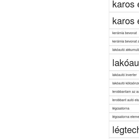
karos
karos 
kerámia bevonat
kerámia bevonat 
lakóautó akkumulá
lakóau
lakóautó inverter
lakóautó kölcsönz
lerobbantam az a
lerobbant autó els
légcsatorna
légcsatorna elem
légtec