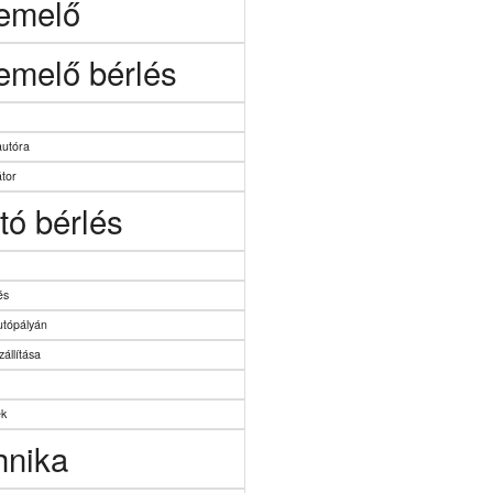
 emelő
emelő bérlés
autóra
tor
tó bérlés
és
utópályán
zállítása
ek
hnika