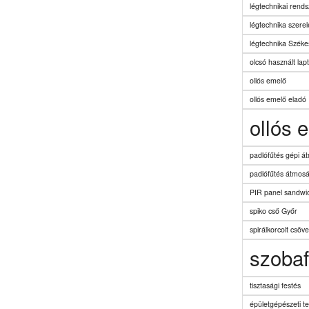
légtechnikai rend
légtechnika szerel
légtechnika Széke
olcsó használt lap
ollós emelő
ollós emelő eladó
ollós 
padlófűtés gépi á
padlófűtés átmos
PIR panel sandwi
spiko cső Győr
spirálkorcolt csöv
szobaf
tisztasági festés
épületgépészeti t