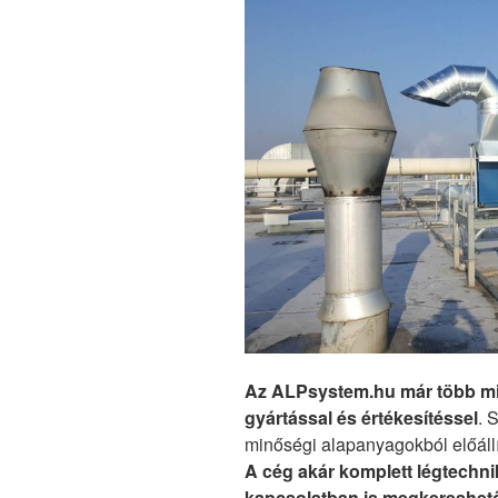
Az ALPsystem.hu már több min
gyártással és értékesítéssel
. 
minőségi alapanyagokból előállí
A cég akár komplett légtechni
kapcsolatban is megkereshető,