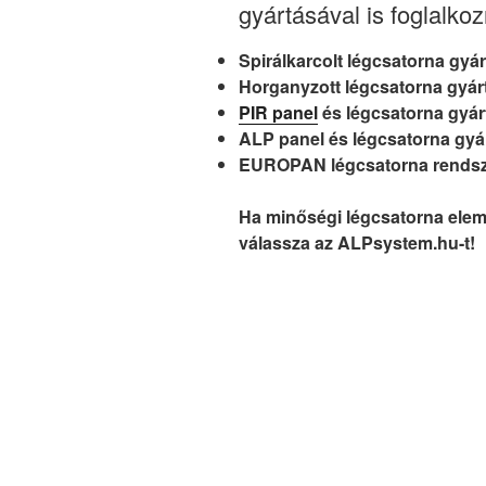
gyártásával is foglalko
Spirálkarcolt légcsatorna gyá
Horganyzott légcsatorna gyár
PIR panel
és légcsatorna gyár
ALP panel és légcsatorna gyá
EUROPAN légcsatorna rendsz
Ha minőségi légcsatorna eleme
válassza az ALPsystem.hu-t!