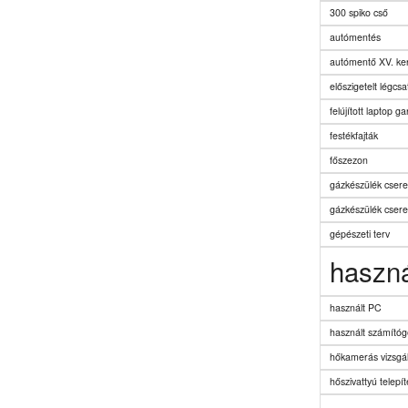
300 spiko cső
autómentés
autómentő XV. ker
előszigetelt légcs
felújított laptop g
festékfajták
főszezon
gázkészülék csere
gázkészülék cser
gépészeti terv
haszná
használt PC
használt számító
hőkamerás vizsgál
hőszivattyú telepít