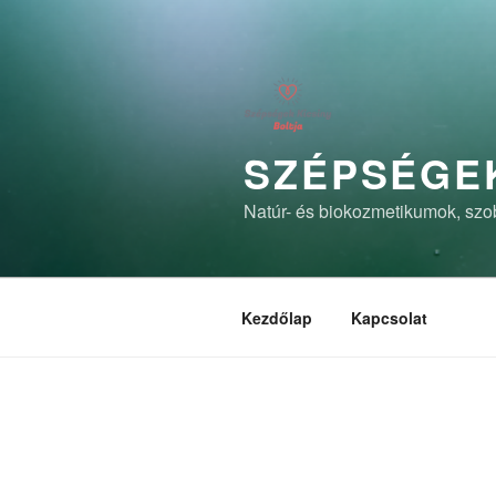
Tartalomhoz
SZÉPSÉGEK
Natúr- és biokozmetikumok, szob
Kezdőlap
Kapcsolat