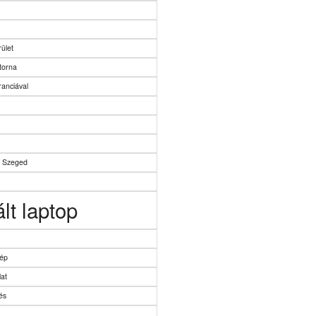
ület
atorna
aranciával
e Szeged
lt laptop
gép
at
és