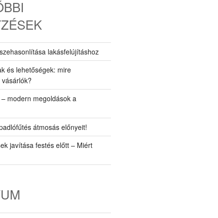
BBI
YZÉSEK
szehasonlítása lakásfelújításhoz
ak és lehetőségek: mire
 vásárlók?
r – modern megoldások a
padlófűtés átmosás előnyeit!
k javítása festés előtt – Miért
VUM