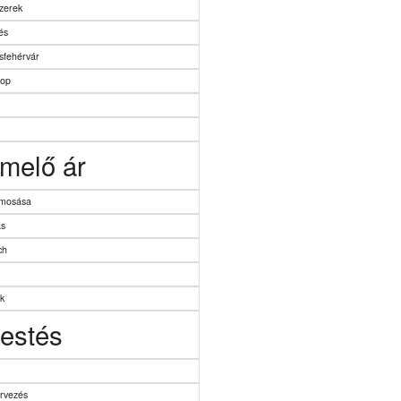
szerek
és
sfehérvár
top
emelő ár
tmosása
ás
ch
ek
estés
ervezés